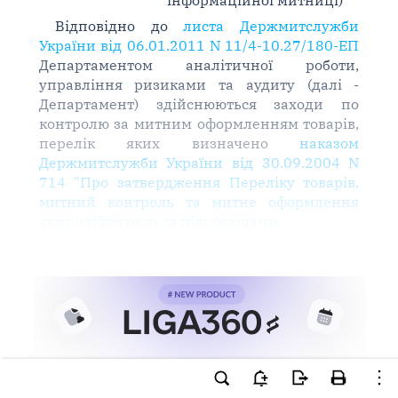
інформаційної митниці)
Відповідно до
листа Держмитслужби
України від 06.01.2011 N 11/4-10.27/180-ЕП
Департаментом аналітичної роботи,
управління ризиками та аудиту (далі -
Департамент) здійснюються заходи по
контролю за митним оформленням товарів,
перелік яких визначено
наказом
Держмитслужби України від 30.09.2004 N
714 "Про затвердження Переліку товарів,
митний контроль та митне оформлення
яких здійснюються підрозділами