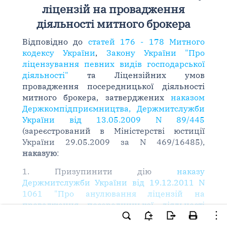
ліцензій на провадження
діяльності митного брокера
Відповідно до
статей 176 - 178 Митного
кодексу України
,
Закону України "Про
ліцензування певних видів господарської
діяльності"
та Ліцензійних умов
провадження посередницької діяльності
митного брокера, затверджених
наказом
Держкомпідприємництва, Держмитслужби
України від 13.05.2009 N 89/445
(зареєстрований в Міністерстві юстиції
України 29.05.2009 за N 469/16485),
наказую
:
1. Призупинити дію
наказу
Держмитслужби України від 19.12.2011 N
1061 "Про анулювання ліцензій на
провадження посередницької діяльності
митного брокера"
у частині, що стосується