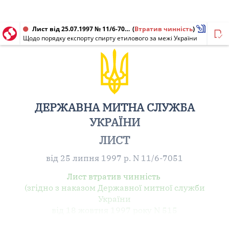
Лист від 25.07.1997 № 11/6-7051
(
Втратив чинність
)
Щодо порядку експорту спирту етилового за межі України
ДЕРЖАВНА МИТНА СЛУЖБА
УКРАЇНИ
ЛИСТ
від 25 липня 1997 р. N 11/6-7051
Лист втратив чинність
(згідно з наказом Державної митної служби
України
від 18 жовтня 1997 року N 515