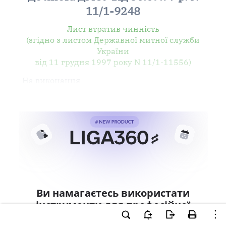
11/1-9248
Лист втратив чинність
(згідно з листом Державної митної служби
України
від 11 грудня 1997 року N 11/1-11556)
На виконання
Ви намагаєтесь використати
інструменти для професійної
роботи з документом.