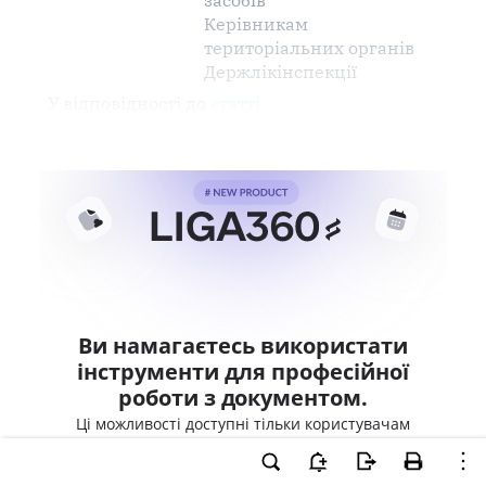
засобів
Керівникам
територіальних органів
Держлікінспекції
У відповідності до
статті
Ви намагаєтесь використати
інструменти для професійної
роботи з документом.
Ці можливості доступні тільки користувачам
LIGA360. Залишайте заявку та отримайте
доступ для професійної роботи прямо зараз.