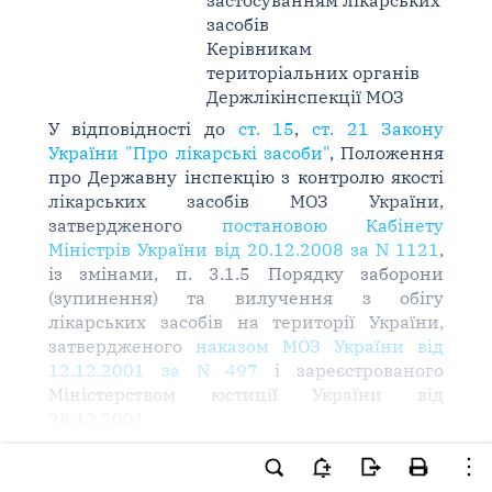
застосуванням лікарських
засобів
Керівникам
територіальних органів
Держлікінспекції МОЗ
У відповідності до
ст. 15
,
ст. 21 Закону
України "Про лікарські засоби"
, Положення
про Державну інспекцію з контролю якості
лікарських засобів МОЗ України,
затвердженого
постановою Кабінету
Міністрів України від 20.12.2008 за N 1121
,
із змінами, п. 3.1.5 Порядку заборони
(зупинення) та вилучення з обігу
лікарських засобів на території України,
затвердженого
наказом МОЗ України від
12.12.2001 за N 497
і зареєстрованого
Міністерством юстиції України від
28.12.2001