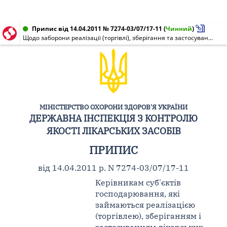
Припис від 14.04.2011 № 7274-03/07/17-11
(
Чинний
)
Щодо заборони реалізації (торгівлі), зберігання та застосування лікарського засобу ЦИКЛОФЕРОН®, розчин для ін'єкцій 12,5 % по 2 мл в ампулах N 5 серії 330609 з маркуванням виробника ТОВ "Науково-технологічна фармацевтична фірма "Полісан", Російська Федерація
МІНІСТЕРСТВО ОХОРОНИ ЗДОРОВ'Я УКРАЇНИ
ДЕРЖАВНА ІНСПЕКЦІЯ З КОНТРОЛЮ
ЯКОСТІ ЛІКАРСЬКИХ ЗАСОБІВ
ПРИПИС
від 14.04.2011 р. N 7274-03/07/17-11
Керівникам суб'єктів
господарювання, які
займаються реалізацією
(торгівлею), зберіганням і