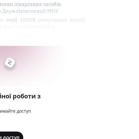
анням лікарських засобів
в Держлікінспекції МОЗ
нні
серії
10018
лікарського засобу
ційне посвідчення UA
ної роботи з
римайте доступ
И ДОСТУП