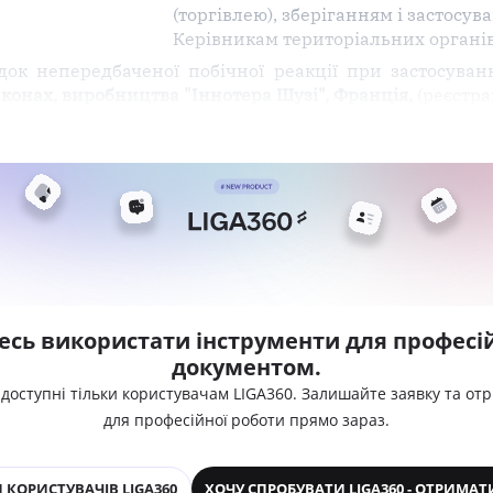
(торгівлею), зберіганням і застосув
Керівникам територіальних органі
док непередбаченої побічної реакції при застосува
конах, виробництва "Іннотера Шузі", Франція,
(реєстра
есь використати інструменти для професій
документом.
 доступні тільки користувачам LIGA360. Залишайте заявку та от
для професійної роботи прямо зараз.
 КОРИСТУВАЧІВ LIGA360
ХОЧУ СПРОБУВАТИ LIGA360 - ОТРИМАТ