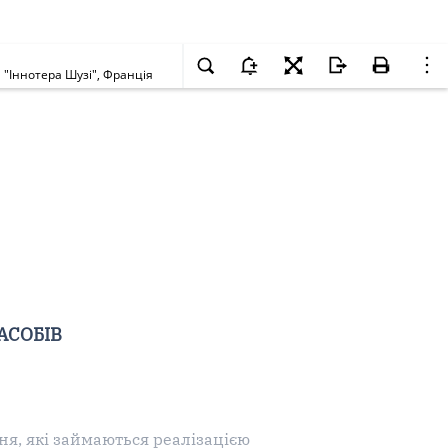
а "Іннотера Шузі", Франція
АСОБІВ
ня, які займаються реалізацією