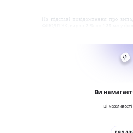
На підставі повідомлення про випа
ФЛЮДІТЕК, сироп 2 % по 125 мл у фла
Ви намагаєт
Ці можливості
ВХІД ДЛЯ