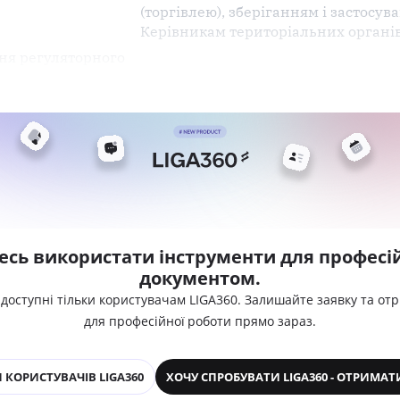
(торгівлею), зберіганням і застосув
Керівникам територіальних органі
ня регуляторного
есь використати інструменти для професій
документом.
 доступні тільки користувачам LIGA360. Залишайте заявку та от
для професійної роботи прямо зараз.
 КОРИСТУВАЧІВ LIGA360
ХОЧУ СПРОБУВАТИ LIGA360 - ОТРИМАТ