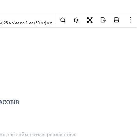
Щодо заборони реалізації (торгівлі), зберігання та застосування лікарського засобу ФЛУДАРАБІН "ЕБЕВЕ", концентрат для розчину для інфузій, 25 мг/мл по 2 мл (50 мг) у флаконах N 1, серії 92877206, виробництва "ЕБЕВЕ Фарма Гес.м.б.Х. Нфг. КГ", Австрія
АСОБІВ
ня, які займаються реалізацією