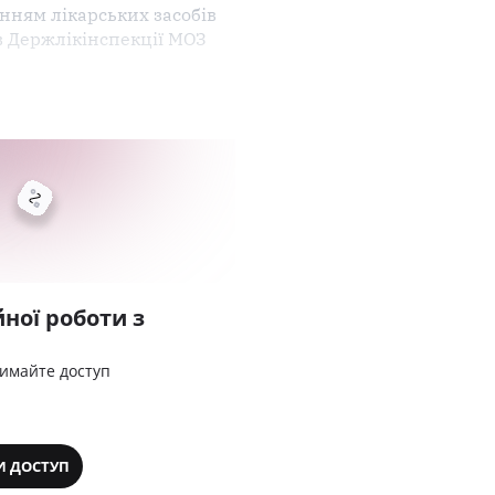
анням лікарських засобів
в Держлікінспекції МОЗ
ної роботи з
римайте доступ
И ДОСТУП