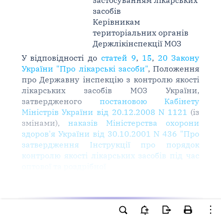
застосуванням лікарських
засобів
Керівникам
територіальних органів
Держлікінспекції МОЗ
У відповідності до
статей 9
,
15
,
20 Закону
України "Про лікарські засоби"
, Положення
про Державну інспекцію з контролю якості
лікарських засобів МОЗ України,
затвердженого
постановою Кабінету
Міністрів України від 20.12.2008 N 1121
(із
змінами),
наказів Міністерства охорони
здоров'я України від 30.10.2001 N 436 "Про
затвердження Інструкції про порядок
контролю якості лікарських засобів під час
оптової та роздрібної