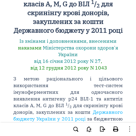
1
класів A, M, G до ВІЛ
/
для
2
скринінгу крові донорів,
закуплених за кошти
Державного бюджету у 2011 році
Із змінами і доповненнями, внесеними
наказами
Міністерства охорони здоров'я
України
від 16 січня 2012 року N 27
,
від 12 грудня 2012 року N 1043
З метою раціонального і цільового
використання тест-систем
імуноферментних для одночасного
виявлення антигену p24 ВІЛ-1 та антитіл
1
класів A, M, G до ВІЛ
/
для скринінгу крові
2
донорів, закуплених за кошти
Державного
бюджету України у 2011 році
за бюджетною
програмою КПКВК 2301370 "Забезпечення
медичних заходів по боротьбі з