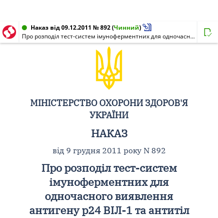
Наказ від 09.12.2011 № 892
(
Чинний
)
Про розподіл тест-систем імуноферментних для одночасного виявлення антигену p24 ВІЛ-1 та антитіл класів A, M, G до ВІЛ 1 / 2 для скринінгу крові донорів, закуплених за кошти Державного бюджету у 2011 році
МІНІСТЕРСТВО ОХОРОНИ ЗДОРОВ'Я
УКРАЇНИ
НАКАЗ
від 9 грудня 2011 року N 892
Про розподіл тест-систем
імуноферментних для
одночасного виявлення
антигену p24 ВІЛ-1 та антитіл