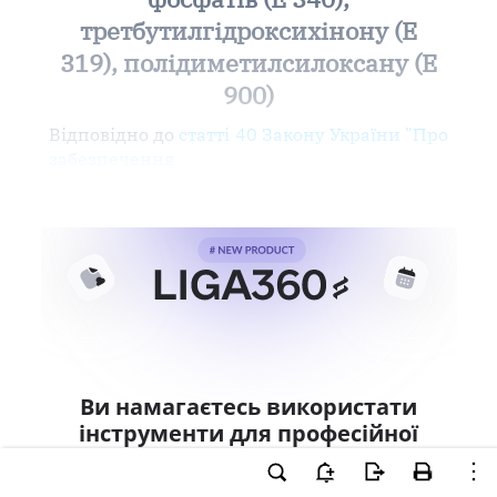
третбутилгідроксихінону (E
319), полідиметилсилоксану (E
900)
Відповідно до
статті 40 Закону України "Про
забезпечення
Ви намагаєтесь використати
інструменти для професійної
роботи з документом.
Ці можливості доступні тільки користувачам