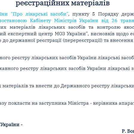
реєстраційних матеріалів
їни "Про лікарські засоби"
, пункту 5 Порядку держа
постановою Кабінету Міністрів України від 26 тра
них матеріалів лікарських засобів та контролю як
й експертний центр МОЗ України", висновків щодо ефе
о до державної реєстрації (перереєстрації) та внесенн
ого реєстру лікарських засобів України лікарські засоби
авного реєстру лікарських засобів України лікарські з
 матеріалів та внести до Державного реєстру лікарськи
зу покласти на заступника Міністра - керівника апарат
 України -
Р. Б