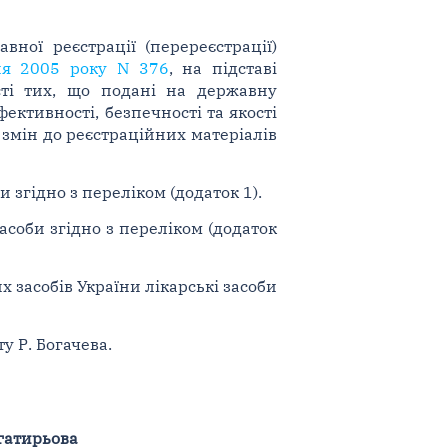
вної реєстрації (перереєстрації)
вня 2005 року N 376
, на підставі
ості тих, що подані на державну
ктивності, безпечності та якості
я змін до реєстраційних матеріалів
 згідно з переліком (додаток 1).
асоби згідно з переліком (додаток
х засобів України лікарські засоби
у Р. Богачева.
огатирьова