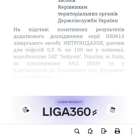
засобів
Керівникам
територіальних органів
Держлікслужби України
На підставі позитивних результатів
додаткового дослідження серії 030613
лікарського засобу МЕТРОНІДАЗОЛ, розчин
для інфузій 0,5 % по 100 мл у пляшках,
виробництва ЗАТ "Інфузія", Україна, м. Київ,
за показниками АНД (МКЯ) та у
відповідності до Положення про Державну
службу України