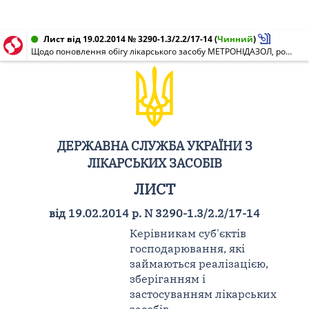
Лист від 19.02.2014 № 3290-1.3/2.2/17-14
(
Чинний
)
Щодо поновлення обігу лікарського засобу МЕТРОНІДАЗОЛ, розчин для інфузій 0,5 % по 100 мл у пляшках, серії 030613, виробництва ЗАТ "Інфузія", Україна, м. Київ
ДЕРЖАВНА СЛУЖБА УКРАЇНИ З
ЛІКАРСЬКИХ ЗАСОБІВ
ЛИСТ
від 19.02.2014 р. N 3290-1.3/2.2/17-14
Керівникам суб'єктів
господарювання, які
займаються реалізацією,
зберіганням і
застосуванням лікарських