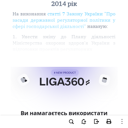
2014 рік
На виконання
статті 7 Закону України "Про
засади державної регуляторної політики у
сфері господарської діяльності"
наказую
:
1. Унести зміну до Плану діяльності
Міністерства охорони здоров'я України з
підготовки проектів регуляторних
Ви намагаєтесь використати
інструменти для професійної
роботи з документом.