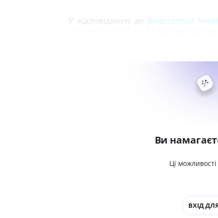
У відповідності до
Конституції Укра
здоров'я"
,
ст. 15
,
ст. 21 Закону України
Ви намагаєт
Ці можливості
ВХІД ДЛЯ