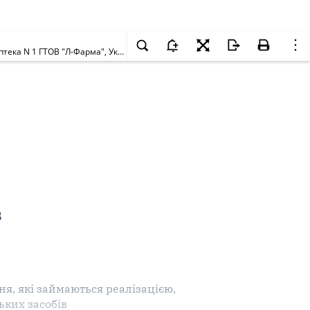
Щодо заборони реалізації, зберігання та застосування лікарського засобу ЦЕРУКАЛ, таблетки N 10, серії 276102, з маркуванням виробника Аптека N 1 ГТОВ "Л-Фарма", Україна
В
я, які займаються реалізацією,
ьких засобів