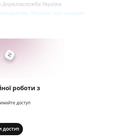
в Держлікслужби України
конодавства України про охорону
ної роботи з
римайте доступ
И ДОСТУП