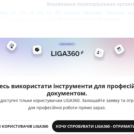
Керівникам територіальних органі
їни
,
ст. 15
,
ст. 22
,
ст. 55 Закону України "Основи за
 "Про лікарські засоби"
, Положення про Державну
есь використати інструменти для професій
документом.
 доступні тільки користувачам LIGA360. Залишайте заявку та от
для професійної роботи прямо зараз.
 КОРИСТУВАЧІВ LIGA360
ХОЧУ СПРОБУВАТИ LIGA360 - ОТРИМАТ