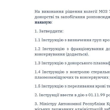
На виконання рішення колегії МОЗ У
донорстві та запобігання розповсюдж
наказую
:
1. Затвердити:
1.1 Інструкцію з визначення груп кров
1.2 Інструкцію з фракціонування до
консервування (додається).
1.3 Інструкцію з донорського плазмаф
1.4 Інструкцію з контролю стерильно
плазмозаміщуючих та консервуючих роз
1.5 Інструкцію з переливання крові та
2. Інструкції ввести в дію з 01.11.99 р
3. Міністру Автономної Республіки К
міських державних адміністрацій за