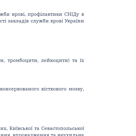
ужби крові, профілактики СНІДу в
ті закладів служби крові України
и, тромбоцити, лейкоцити) та їх
 консервованого кісткового мозку,
х, Київської та Севастопольської
дення, впровадження та неухильне