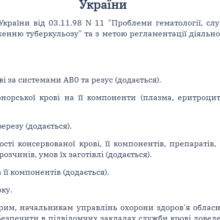
України
країни від 03.11.98 N 11 "Проблеми гематології, сл
енню туберкульозу" та з метою регламентації діяльнос
і за системами AB0 та резус (додається).
норської крові на її компоненти (плазма, еритроцит
ерезу (додається).
сті консервованої крові, її компонентів, препаратів,
чинів, умов їх заготівлі (додається).
 її компонентів (додається).
оку.
рим, начальникам управлінь охорони здоров'я обласни
безпечити в підвідомчих закладах служби крові дове