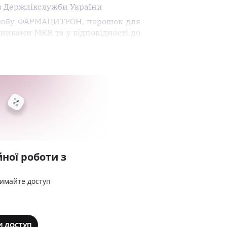
в Держлікслужби України
 засобу ФАРМАЦИТРОН, порошок для
зниками МКЯ та у відповідності до
ної роботи з
римайте доступ
И ДОСТУП