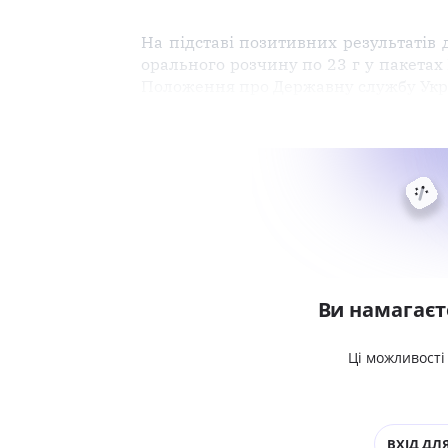
На підставі позитивних результатів
орального розчину по 23 г у пакетах 
Положення про Державну службу Украї
Ви намагаєт
Ці можливості
ВХІД ДЛЯ