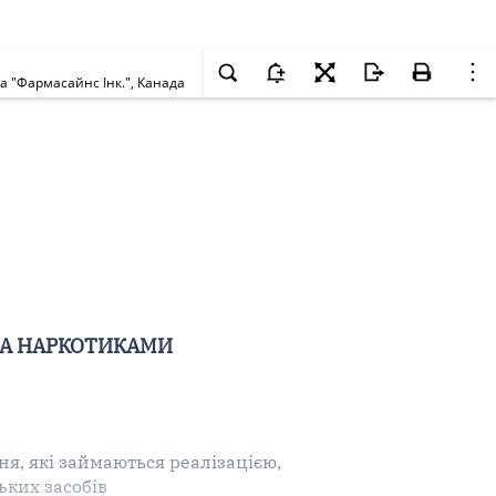
а "Фармасайнс Інк.", Канада
ЗА НАРКОТИКАМИ
я, які займаються реалізацією,
ьких засобів