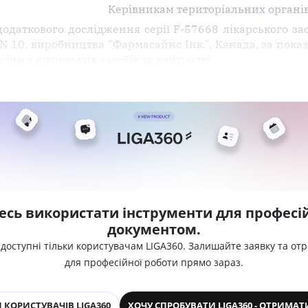
Керівникам територіальних органі
 додаткового дослідження серії F-57668 лікарського
N 10, виробництва "Фармасайнс Інк.", Канада, за пока
ни з лікарських засобів та контролю
есь використати інструменти для професій
документом.
 доступні тільки користувачам LIGA360. Залишайте заявку та от
для професійної роботи прямо зараз.
 КОРИСТУВАЧІВ LIGA360
ХОЧУ СПРОБУВАТИ LIGA360 - ОТРИМАТ