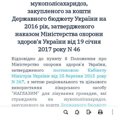
мукополісахаридоз,
закупленого за кошти
Державного бюджету України на
2016 рік, затвердженого
наказом Міністерства охорони
здоров'я України від 19 січня
2017 року N 46
Відповідно до пункту 8 Положення про
Міністерство охорони здоров'я України,
затвердженого
постановою Кабінету
Міністрів України від 25 березня 2015 року
N 267
, з метою раціонального та цільового
використання лікарського засобу
"НАГЛАЗИМ" для лікування громадян, які
страждають на мукополісахаридоз,
закупленого за кошти
Державного бюджету
України на 2016 рік
за бюджетною
програмою КПКВК 2301400 "Забезпечення