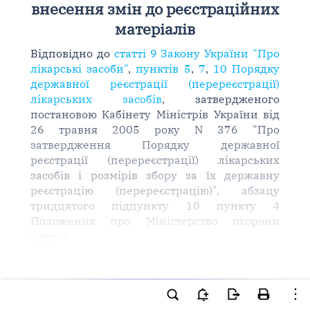
внесення змін до реєстраційних
матеріалів
Відповідно до
статті 9 Закону України "Про
лікарські засоби"
,
пунктів 5
,
7
,
10 Порядку
державної реєстрації (перереєстрації)
лікарських засобів
, затвердженого
постановою Кабінету Міністрів України від
26 травня 2005 року N 376 "Про
затвердження Порядку державної
реєстрації (перереєстрації) лікарських
засобів і розмірів збору за їх державну
реєстрацію (перереєстрацію)", абзацу
тридцятого підпункту 10 пункту 4
Положення про Міністерство охорони
здоров