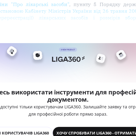
їни "Про лікарські засоби"
, пункту 5 Порядку держа
становою Кабінету Міністрів України від 26 травня 2
еререєстрації) лікарських засобів і розмірів зб
есь використати інструменти для професій
документом.
 доступні тільки користувачам LIGA360. Залишайте заявку та от
для професійної роботи прямо зараз.
 КОРИСТУВАЧІВ LIGA360
ХОЧУ СПРОБУВАТИ LIGA360 - ОТРИМАТ