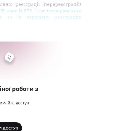
вної реєстрації (перереєстрації)
005 року N 376 "Про затвердження
ору за їх державну реєстрацію
ної роботи з
римайте доступ
И ДОСТУП