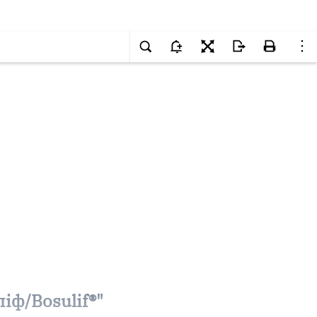
іф/Bosulif®"