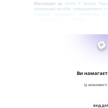
Відповідно до
статті 9 Закону Укра
лікарських засобів, затвердженого
по
Порядку державної реєстрації (п
(перереєстрацію)"
, абзацу
Ви намагаєт
Ці можливості
ВХІД ДЛЯ