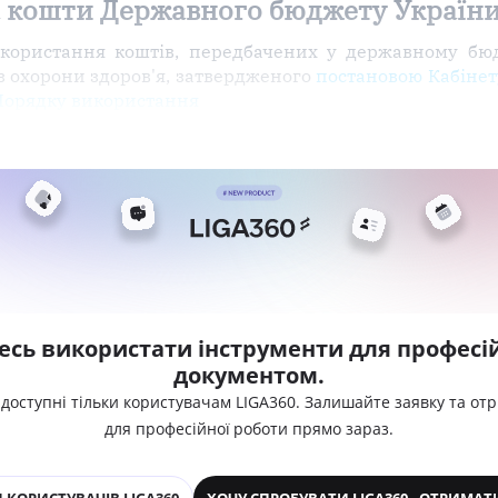
 кошти Державного бюджету України 
икористання коштів, передбачених у державному бю
з охорони здоров'я, затвердженого
постановою Кабінету
Порядку використання
есь використати інструменти для професій
документом.
 доступні тільки користувачам LIGA360. Залишайте заявку та от
для професійної роботи прямо зараз.
 КОРИСТУВАЧІВ LIGA360
ХОЧУ СПРОБУВАТИ LIGA360 - ОТРИМАТ