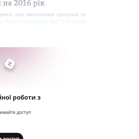
на 2016 рік
джеті для виконання програм та
 Міністрів України від 17 березня
ної роботи з
римайте доступ
И ДОСТУП