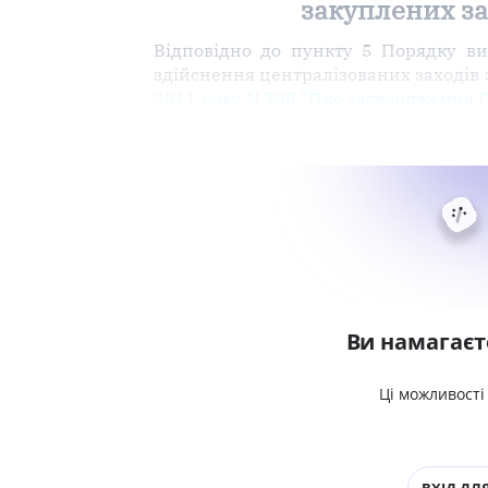
закуплених за
Відповідно до пункту 5 Порядку в
здійснення централізованих заходів 
2011 року N 298 "Про затвердження 
Ви намагаєт
Ці можливості
ВХІД ДЛЯ