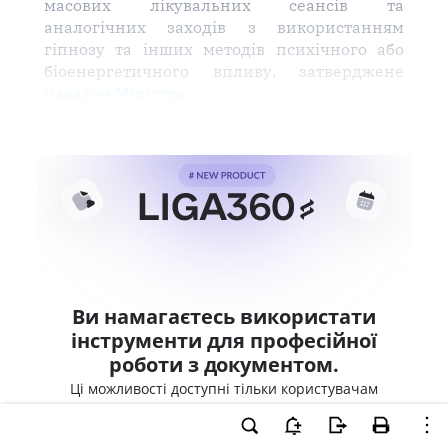
масових лікувальних сеансів та
аналогічних заходів з використанням
гіпнозу та інших методів психічного або
біоенергетичного впливу, затверджене
наказом Міністра
Ви намагаєтесь використати
інструменти для професійної
роботи з документом.
Ці можливості доступні тільки користувачам
LIGA360. Залишайте заявку та отримайте
доступ для професійної роботи прямо зараз.