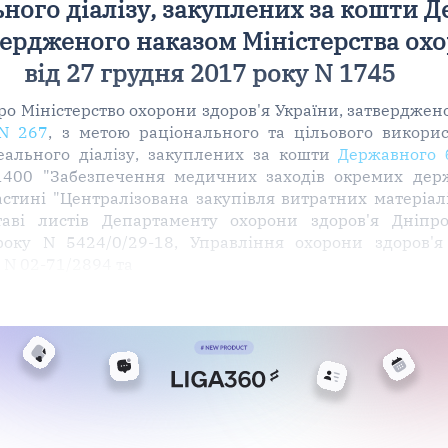
ного діалізу, закуплених за кошти 
твердженого наказом Міністерства ох
від 27 грудня 2017 року N 1745
о Міністерство охорони здоров'я України, затверджен
 N 267
, з метою раціонального та цільового викори
еального діалізу, закуплених за кошти
Державного 
00 "Забезпечення медичних заходів окремих дер
астині "Централізована закупівля витратних матеріа
таві листів Департаменту охорони здоров'я Дніпро
оку N 5424/0/29-18, Управління охорони здоров'я 
 N 02-71/2894 та