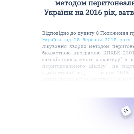
методом перитонеаль
України на 2016 рік, за
Відповідно до пункту 8 Положення пр
України від 25 березня 2015 року
лікування хворих методом перитон
бюджетною програмою КПКВК 23014
заходів програмного характеру" в ч
перитонеального діалізу", на підс
адміністрації від 11 липня 2018 р
адміністрації від 06 серпня 2018 року