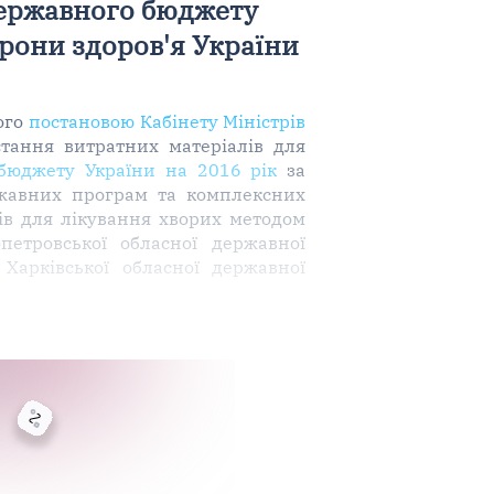
Державного бюджету
орони здоров'я України
ого
постановою Кабінету Міністрів
стання витратних матеріалів для
бюджету України на 2016 рік
за
жавних програм та комплексних
лів для лікування хворих методом
петровської обласної державної
Харківської обласної державної