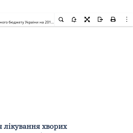
Про внесення змін до Розподілу витратних матеріалів для лікування хворих методом перитонеального діалізу, закуплених за кошти Державного бюджету України на 2016 рік, затвердженого наказом Міністерства охорони здоров'я України від 27 грудня 2017 року N 1745
я лікування хворих