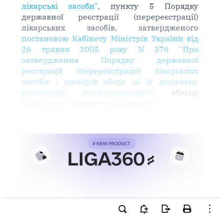
лікарські засоби"
, пункту 5 Порядку
державної реєстрації (перереєстрації)
лікарських засобів, затвердженого
постановою Кабінету Міністрів України від
26 травня 2005 року N 376 "Про
затвердження Порядку державної
реєстрації (перереєстрації) лікарських
засобів і розмірів збору за їх державну
реєстрацію (перереєстрацію)"
, абзацу
тридцятого підпункту 10 пункту 4
Ви намагаєтесь використати