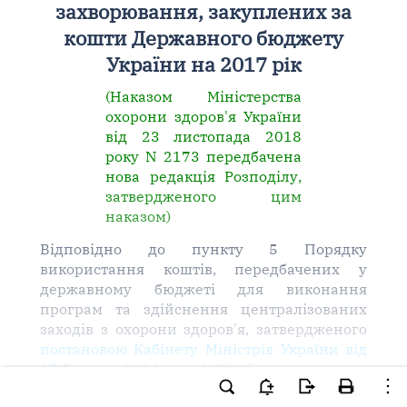
захворювання, закуплених за
кошти Державного бюджету
України на 2017 рік
(Наказом Міністерства
охорони здоров'я України
від 23 листопада 2018
року N 2173 передбачена
нова редакція Розподілу,
затвердженого цим
наказом)
Відповідно до пункту 5 Порядку
використання коштів, передбачених у
державному бюджеті для виконання
програм та здійснення централізованих
заходів з охорони здоров'я, затвердженого
постановою Кабінету Міністрів України від
17 березня 2011 року N 298 "