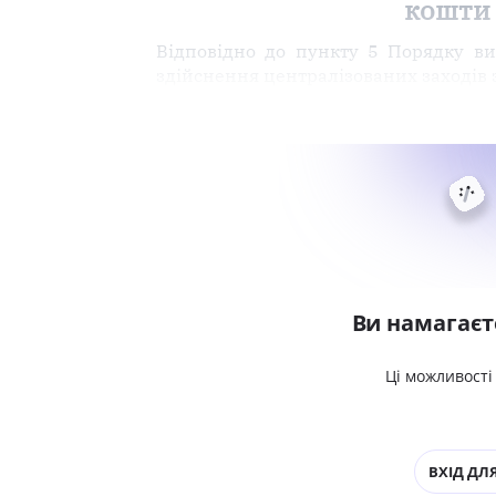
кошти 
Відповідно до пункту 5 Порядку в
здійснення централізованих заходів 
Ви намагаєт
Ці можливості
ВХІД ДЛЯ