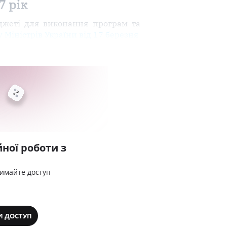
7 рік
джеті для виконання програм та
 Міністрів України від 17 березня
ної роботи з
римайте доступ
И ДОСТУП