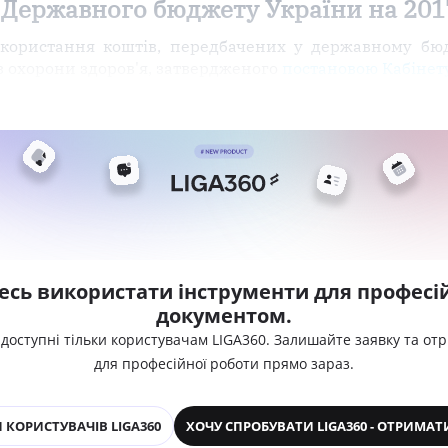
Державного бюджету України на 201
икористання коштів, передбачених у державному бю
з охорони здоров'я, затвердженого
постановою Кабінету
есь використати інструменти для професій
документом.
 доступні тільки користувачам LIGA360. Залишайте заявку та от
для професійної роботи прямо зараз.
 КОРИСТУВАЧІВ LIGA360
ХОЧУ СПРОБУВАТИ LIGA360 - ОТРИМАТ