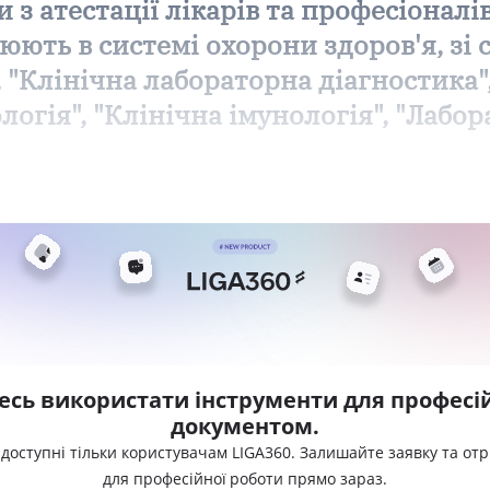
и з атестації лікарів та професіона
цюють в системі охорони здоров'я, зі
"Клінічна лабораторна діагностика", 
ологія", "Клінічна імунологія", "Лабо
есь використати інструменти для професій
документом.
 доступні тільки користувачам LIGA360. Залишайте заявку та от
для професійної роботи прямо зараз.