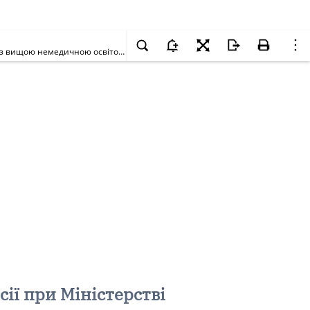
Про затвердження рішення Центральної атестаційної комісії при Міністерстві охорони здоров'я України з атестації лікарів та професіоналів з вищою немедичною освітою, які працюють в системі охорони здоров'я, зі спеціальностей "Дерматовенерологія", "Клінічна лабораторна діагностика", "Клінічна біохімія", "Алергологія", "Імунологія", "Клінічна імунологія", "Лабораторна імунологія"
ії при Міністерстві