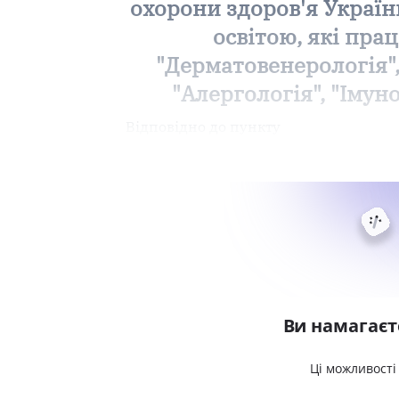
охорони здоров'я Україн
освітою, які пра
"Дерматовенерологія", 
"Алергологія", "Імун
Відповідно до пункту
Ви намагаєт
Ці можливості