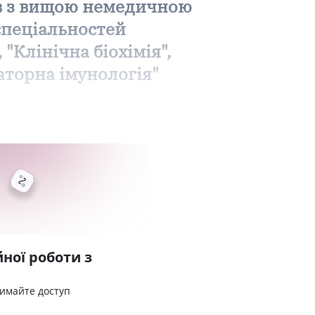
лів з вищою немедичною
 спеціальностей
"Клінічна біохімія",
раторна імунологія"
ної роботи з
римайте доступ