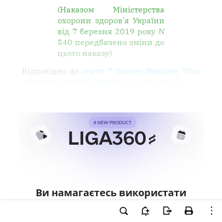
(Наказом Міністерства
охорони здоров'я України
від 7 березня 2019 року N
540 передбачено зміни до
цього наказу)
Відповідно до
статті 7 Закону України "Про
лікарські засоби"
,
пункту 3.2 розділу III
Ви намагаєтесь використати
інструменти для професійної
роботи з документом.