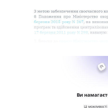
З метою забезпечення своєчасного ко
8 Положення про Міністерство охо
березня 2015 року N 267
, на викона
програм та здійснення централізован
17 березня 2011 року N 298
,
наказую
:
1. Внести до
наказу Міністерства охо
Ви намагаєт
Ці можливості