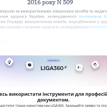
2016 року N 509
нтролю за використанням лікарських засобів та медичн
рони здоров'я України, затвердженого
постановою Ка
ння Порядку використання коштів, передбачених у д
их заходів з охорони здоров'я, затвердженого
постанов
рони
есь використати інструменти для професій
документом.
 доступні тільки користувачам LIGA360. Залишайте заявку та от