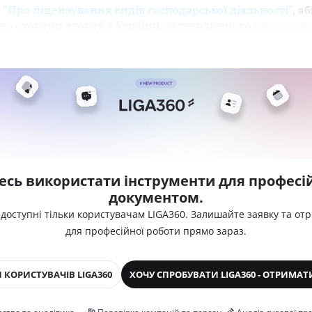
и "Про ліцензування видів господарської діяльності"
, а
во охорони здоров'я України, затвердженого
постаново
есь використати інструменти для професій
документом.
 доступні тільки користувачам LIGA360. Залишайте заявку та от
для професійної роботи прямо зараз.
 КОРИСТУВАЧІВ LIGA360
ХОЧУ СПРОБУВАТИ LIGA360 - ОТРИМАТ