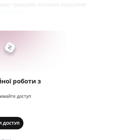
бзацу тридцять першого підпункту
ю Кабінету
ної роботи з
римайте доступ
И ДОСТУП