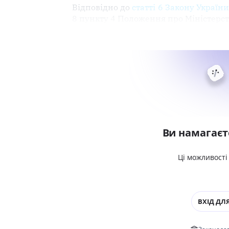
Відповідно до
статті 6 Закону Україн
8 пункту 4 Положення про Міністерст
Ви намагаєт
Ці можливості
ВХІД ДЛЯ