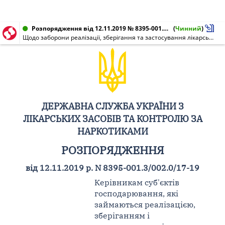
Розпорядження від 12.11.2019 № 8395-001.3/002.0/17-19
(
Чинний
)
Щодо заборони реалізації, зберігання та застосування лікарського засобу АУГМЕНТИН™, таблетки, вкриті оболонкою, 500 мг / 125 мг, по 7 таблеток у блістері (кожен блістер разом з вологозахисними гранулами-саше у пакеті з алюмінієвої фольги); по 2 блістери в пакетах у картонній упаковці, серій 868719, 868720, виробництва СмітКляйн Бічем Фармасьютикалс, Велика Британія
ДЕРЖАВНА СЛУЖБА УКРАЇНИ З
ЛІКАРСЬКИХ ЗАСОБІВ ТА КОНТРОЛЮ ЗА
НАРКОТИКАМИ
РОЗПОРЯДЖЕННЯ
від 12.11.2019 р. N 8395-001.3/002.0/17-19
Керівникам суб'єктів
господарювання, які
займаються реалізацією,
зберіганням і