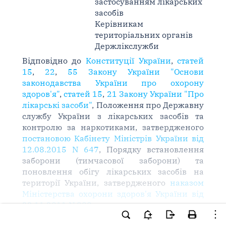
застосуванням лікарських
засобів
Керівникам
територіальних органів
Держлікслужби
Відповідно до
Конституції України
,
статей
15
,
22
,
55 Закону України "Основи
законодавства України про охорону
здоров'я"
,
статей 15
,
21 Закону України "Про
лікарські засоби"
, Положення про Державну
службу України з лікарських засобів та
контролю за наркотиками, затвердженого
постановою Кабінету Міністрів України від
12.08.2015 N 647
, Порядку встановлення
заборони (тимчасової заборони) та
поновлення обігу лікарських засобів на
території України, затвердженого
наказом
Міністерства охорони здоров'я України від
22.11.2011 N 809