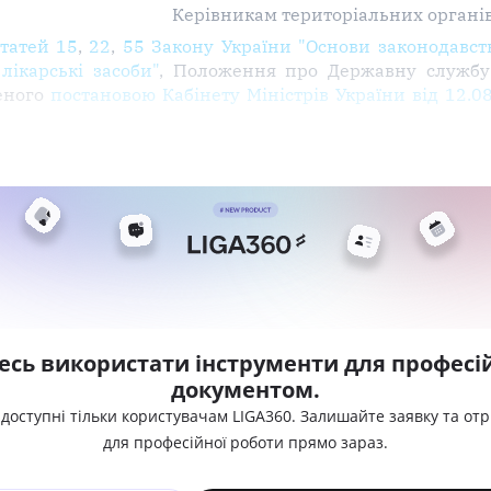
Керівникам територіальних органі
статей 15
,
22
,
55 Закону України "Основи законодавств
лікарські засоби"
, Положення про Державну службу 
еного
постановою Кабінету Міністрів України від 12.0
есь використати інструменти для професій
документом.
 доступні тільки користувачам LIGA360. Залишайте заявку та от
для професійної роботи прямо зараз.