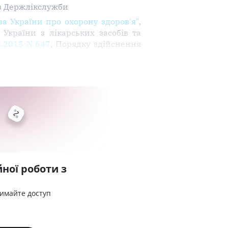
в Держлікслужби
а України про охорону здоров'я"
,
України з лікарських засобів та
8.2015 N 647
, Порядку здійснення
ної роботи з
римайте доступ