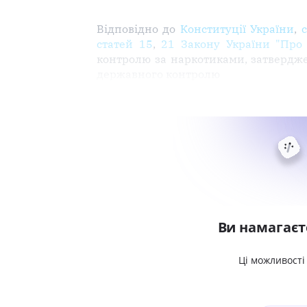
Відповідно до
Конституції України
,
статей 15
,
21 Закону України "Про 
контролю за наркотиками, затвердж
державного контролю
Ви намагаєт
Ці можливості