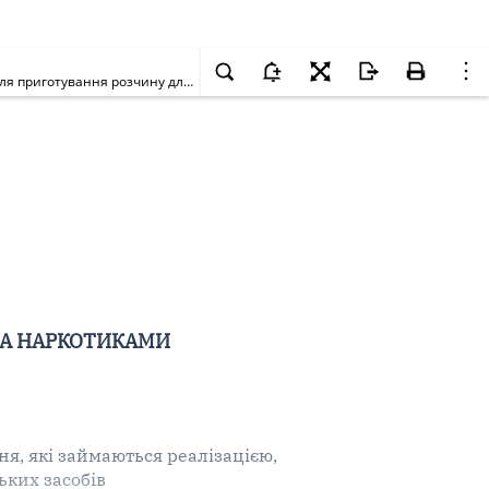
Щодо заборони реалізації, зберігання та застосування всіх серій лікарського засобу АДЦЕТРИС®, ліофілізат для приготування концентрату для приготування розчину для інфузій по 50 мг; 1 флакон з порошком у картонній коробці, виробництва "БСП Фармасьютікалз С.П.А.", Італія, вторинне пакування та вихідний контроль якості "ОАО "Фармстандарт-Уфа-ВИТА", Російська Федерація
ЗА НАРКОТИКАМИ
я, які займаються реалізацією,
ьких засобів