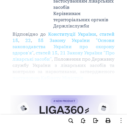
застосуванням лікарських
засобів
Керівникам
територіальних органів
Держлікслужби
Відповідно до
Конституції України
,
статей
15
,
22
,
55 Закону України "Основи
законодавства України про охорону
здоров'я"
,
статей 15
,
21 Закону України "Про
лікарські засоби"
, Положення про Державну
службу України з лікарських засобів та
контролю за наркотиками, затвердженого
постановою Кабінету Міністрів