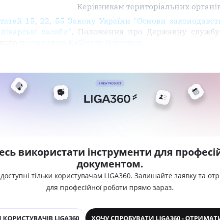
Керівникам територіальних органі
статей 15
,
22
,
55 Закону України "Основи законодавств
лікарські засоби"
, Положення про Державну службу 
еного
постановою Кабінету Міністрів
есь використати інструменти для професій
документом.
 доступні тільки користувачам LIGA360. Залишайте заявку та от
для професійної роботи прямо зараз.
 КОРИСТУВАЧІВ LIGA360
ХОЧУ СПРОБУВАТИ LIGA360 - ОТРИМАТ