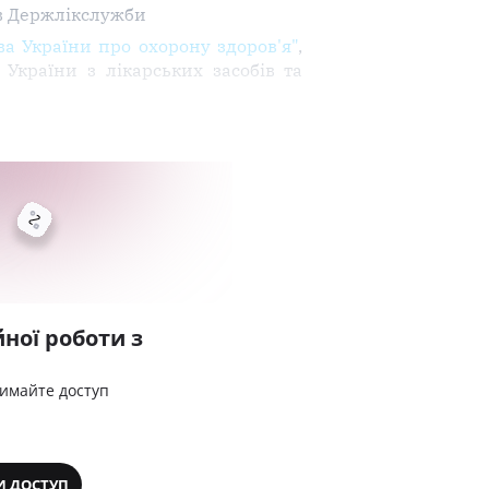
в Держлікслужби
а України про охорону здоров'я"
,
України з лікарських засобів та
ної роботи з
римайте доступ
И ДОСТУП