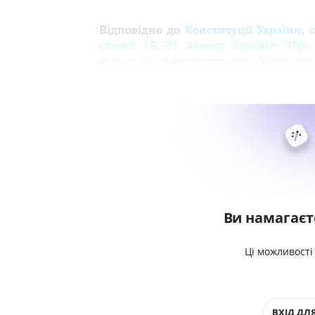
Відповідно до
Конституції України
,
статей 15
,
21 Закону України "Про 
контролю за наркотиками, затвердж
Ви намагаєт
Ці можливості
ВХІД ДЛЯ