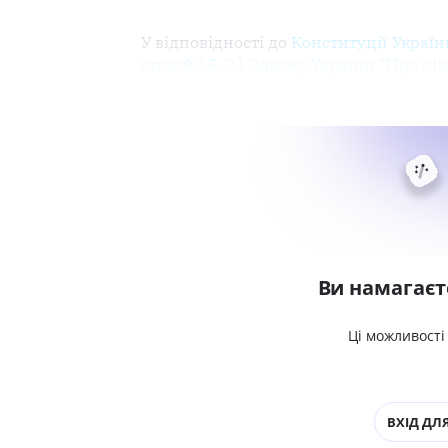
У відповідності до
Конституції Україн
статей 15
,
21 Закону України "Про лік
Ви намагаєт
Ці можливості
ВХІД ДЛЯ