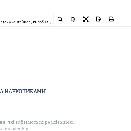
Щодо заборони реалізації, зберігання та застосування всіх серій лікарського засобу 5-НОК®, таблетки, вкриті оболонкою, по 50 мг, по 50 таблеток у контейнері, виробництва Лек фармацевтична компанія д.д., Словенія
ЗА НАРКОТИКАМИ
я, які займаються реалізацією,
ьких засобів