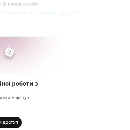
в Держлікслужби
ва України про охорону здоров'я"
,
ної роботи з
римайте доступ
И ДОСТУП