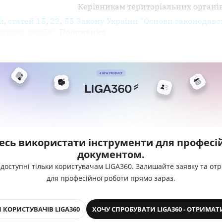
Керівникам територіальних органі
и
,
статей 15
,
22
,
55 Закону України "Основи законодавст
арські засоби"
, Положення
есь використати інструменти для професій
документом.
 доступні тільки користувачам LIGA360. Залишайте заявку та от
для професійної роботи прямо зараз.
 КОРИСТУВАЧІВ LIGA360
ХОЧУ СПРОБУВАТИ LIGA360 - ОТРИМАТ