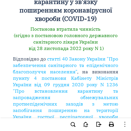
карантину у зв'язку
поширенням коронавірусної
хвороби (COVID-19)
Постанова втратила чинність
(згідно з постановою головного державного
санітарного лікаря України
від 28 листопада 2022 року N 1)
Відповідно до
статті 40 Закону України "Про
забезпечення санітарного та епідемічного
благополуччя населення"
, на виконання
пункту 4 постанови Кабінету Міністрів
України від 09 грудня 2020 року N 1236
"Про встановлення карантину та
запровадження обмежувальних
протиепідемічних заходів з метою
запобігання поширенню на території
України гострої респіраторної хвороби
COVID-19, спричиненої коронавірусом
SARS-CoV-2"
,
постановляю
: