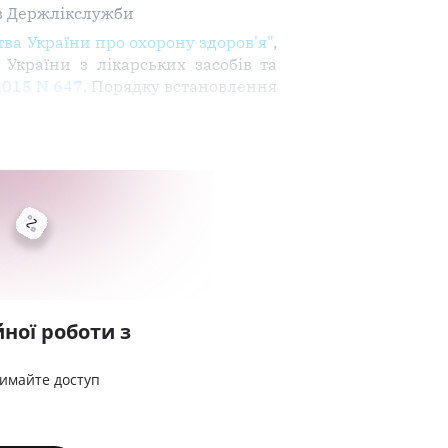
в Держлікслужби
ва України про охорону здоров'я"
,
України з лікарських засобів та
2015 N 647
, Порядку встановлення
ної роботи з
римайте доступ