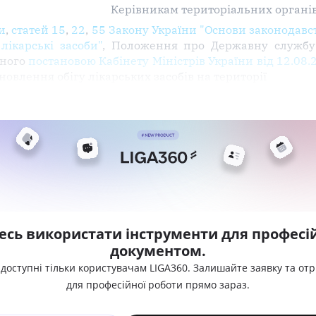
Керівникам територіальних органі
и
,
статей 15
,
22
,
55 Закону України "Основи законодавст
лікарські засоби"
, Положення про Державну службу 
еного
постановою Кабінету Міністрів України від 12.08.
новлення обігу лікарських засобів на території
есь використати інструменти для професій
документом.
 доступні тільки користувачам LIGA360. Залишайте заявку та от
для професійної роботи прямо зараз.