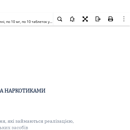
Щодо заборони реалізації, зберігання та застосування лікарського засобу КЕТОРОЛ ЕКСПРЕС, таблетки, що диспергуються в ротовій порожнині, по 10 мг, по 10 таблеток у блістері; по 1 блістеру в коробці, серії V090024, виробництва Д-р Редді'с Лабораторіс Лімітед, Індія
ЗА НАРКОТИКАМИ
я, які займаються реалізацією,
ьких засобів