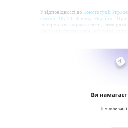
У відповідності до
Конституції Україн
статей 15
,
21 Закону України "Про 
контролю за наркотиками, затвердж
заборони (тимчасової заборони) та по
Ви намагаєт
Ці можливості