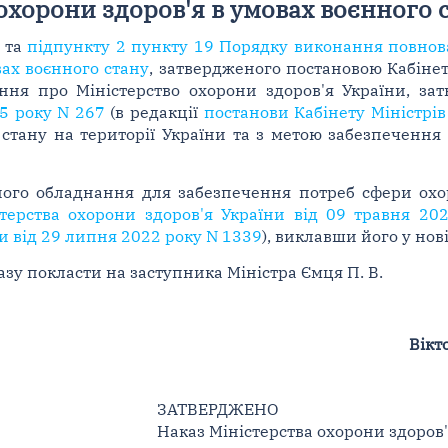
охорони здоров'я в умовах воєнного 
та
підпункту 2 пункту 19 Порядку виконання повно
ах воєнного стану
, затвердженого постановою Кабінет
ння про Міністерство охорони здоров'я України, за
15 року N 267
(в редакції
постанови Кабінету Міністрів
о стану на території України та з метою забезпеченн
ного обладнання для забезпечення потреб сфери охо
терства охорони здоров'я України від 09 травня 20
и від 29 липня 2022 року N 1339
), виклавши його у нов
зу покласти на заступника Міністра Ємця П. В.
Вікт
ЗАТВЕРДЖЕНО
Наказ Міністерства охорони здоров