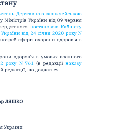
стану
важень Державною казначейською
у Міністрів України від 09 червня
твердженого
постановою Кабінету
 України від 24 січня 2020 року N
я потреб сфери охорони здоров'я в
рони здоров'я в умовах воєнного
22 року N 761
(в редакції
наказу
ій редакції, що додається.
ор ЛЯШКО
'я України