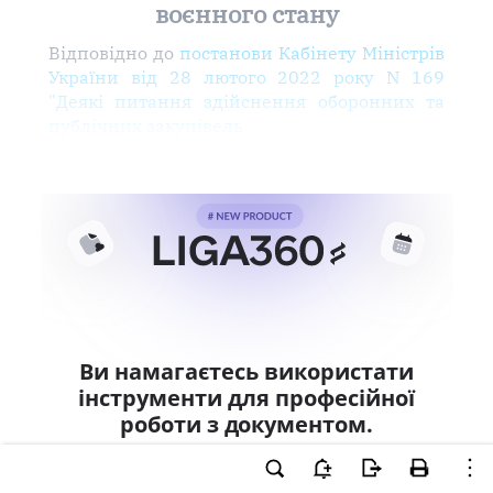
воєнного стану
Відповідно до
постанови Кабінету Міністрів
України від 28 лютого 2022 року N 169
"Деякі питання здійснення оборонних та
публічних закупівель
Ви намагаєтесь використати
інструменти для професійної
роботи з документом.
Ці можливості доступні тільки користувачам
LIGA360. Залишайте заявку та отримайте