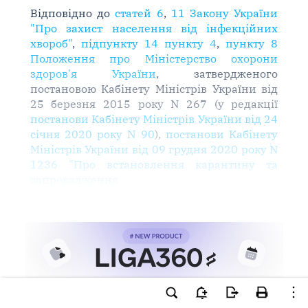
Відповідно до
статей 6
,
11 Закону України
"Про захист населення від інфекційних
хвороб"
,
підпункту 14 пункту 4
,
пункту 8
Положення про Міністерство охорони
здоров'я України
, затвердженого
постановою Кабінету Міністрів України від
25 березня 2015 року N 267 (у редакції
постанови Кабінету Міністрів України від 24
січня 2020 року N 90
),
постанови Кабінету
Міністрів України від 09 грудня 2020 року N
1236 "Про встановлення карантину та
запровадження