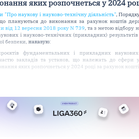
онання яких розпочнеться у 2024 ро
ни "Про наукову і науково-технічну діяльність"
, Порядк
, що плануються до виконання за рахунок коштів де
и від 12 вересня 2018 року N 739
, та з метою відбору 
кових і науково-технічних (прикладних) результатів
ої безпеки,
наказую
:
проєктів фундаментальних і прикладних наукових 
частю закладів та установ, що належать до сфери 
иконання яких розпочнеться у 2024 році за рахунок кош