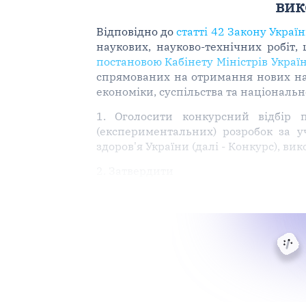
вик
Відповідно до
статті 42 Закону Украї
наукових, науково-технічних робіт
постановою Кабінету Міністрів Україн
спрямованих на отримання нових нау
економіки, суспільства та національн
1. Оголосити конкурсний відбір 
(експериментальних) розробок за у
здоров'я України (далі - Конкурс), в
2. Затвердити