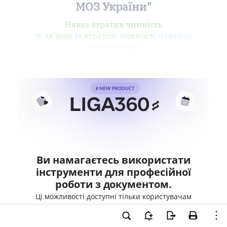
МОЗ України"
Наказ втратив чинність
(у зв'язку із втратою чинності
наказом
Міністерства
Ви намагаєтесь використати
інструменти для професійної
роботи з документом.
Ці можливості доступні тільки користувачам
LIGA360. Залишайте заявку та отримайте
доступ для професійної роботи прямо зараз.