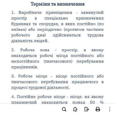
Терміни та визначення
1. Виробниче приміщення - замкнутий
простір в спеціально призначених
будинках та спорудах, в яких постійно (по
змінах) або періодично (протягом частини
робочого дня) здійснюється трудова
діяльність людей.
2. Робоча зона - простір, в якому
знаходяться робочі місця постійного або
непостійного (тимчасового) перебування
працівників.
3. Робоче місце - місце постійного або
тимчасового перебування працюючого в
процесі трудової діяльності.
4. Постійне робоче місце - місце, на якому
працюючий знаходиться понад 50 %
робочого часу або більше 2-х годин
безперервно. Якщо при цьому робота