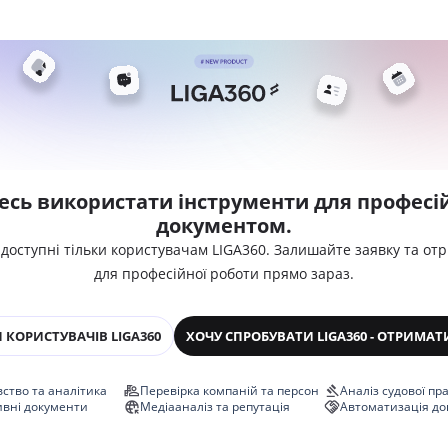
есь використати інструменти для професій
документом.
 доступні тільки користувачам LIGA360. Залишайте заявку та от
для професійної роботи прямо зараз.
 КОРИСТУВАЧІВ LIGA360
ХОЧУ СПРОБУВАТИ LIGA360 - ОТРИМАТ
ство та аналітика
Перевірка компаній та персон
Аналіз судової пр
ивні документи
Медіааналіз та репутація
Автоматизація до