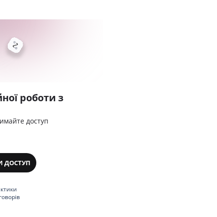
ної роботи з
римайте доступ
И ДОСТУП
актики
говорів