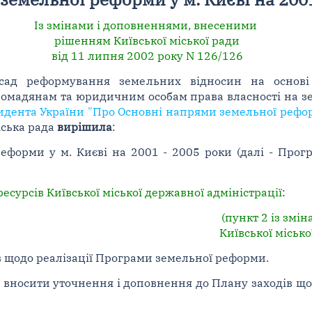
Із змінами і доповненнями, внесеними
рішенням Київської міської ради
від 11 липня 2002 року N 126/126
сад реформування земельних відносин на основі 
ромадянам та юридичним особам права власності на з
идента України "Про Основні напрями земельної реформ
іська рада
вирішила
:
еформи у м. Києві на 2001 - 2005 роки (далі - Прог
сурсів Київської міської державної адміністрації
:
(пункт 2 із змі
Київської місько
в щодо реалізації Програми земельної реформи.
а вносити уточнення і доповнення до Плану заходів що