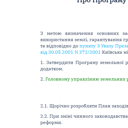
З метою визначення основних за
використання землі, гарантування г
та відповідно до
пункту 3 Указу През
від 30.05.2001 N 372/2001
Київська м
1. Затвердити Програму земельної р
додатком.
2.
Головному управлінню земельних ре
2.1. Щорічно розробляти План заході
2.2. При зміні чинного законодавств
реформи.