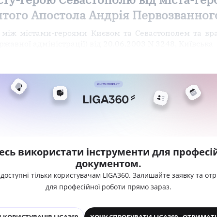
ятого Апостола Андрія Первозванног
в між містами-героями Києвом та Севастополем та в
ржавної адміністрації) від 20.06.2003 N 3248, Київська
есь використати інструменти для професій
документом.
 доступні тільки користувачам LIGA360. Залишайте заявку та от
для професійної роботи прямо зараз.
 КОРИСТУВАЧІВ LIGA360
ХОЧУ СПРОБУВАТИ LIGA360 - ОТРИМАТ