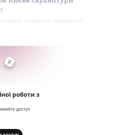
о
раховуючи звернення виконавчого
ної роботи з
римайте доступ
И ДОСТУП