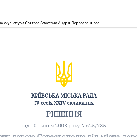
єва скульптури Святого Апостола Андрія Первозванного
КИЇВСЬКА МІСЬКА РАДА
IV сесія XXIV скликання
РІШЕННЯ
від 10 липня 2003 року N 625/785
сту-герою Севастополю від міста-гер