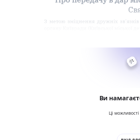
Св
З метою зміцнення дружніх зв'язкі
органу Київради (Київської міської де
Ви намагаєт
Ці можливості
ВХІД ДЛЯ