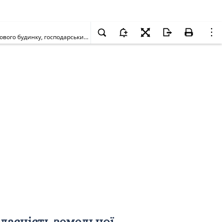
Про передачу гр. Сороці Івану Миколайовичу у приватну власність земельної ділянки для будівництва, експлуатації та обслуговування житлового будинку, господарських будівель і споруд на вул. Михайла Котельникова, 80-а у Святошинському районі м. Києва
ласність земельної