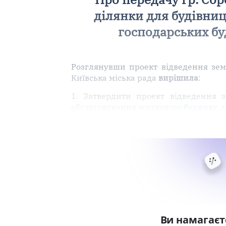
ділянки для будівниц
господарських буд
Розглянувши проект відведення зем
Київська міська рада
вирішила
:
1. Затвердити проект відведення з
обслуговування житлового будинку, г
Ви намагаєт