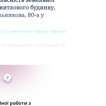
 житлового будинку,
ьникова, 80-а у
,
121 Земельного кодексу України
ля будівництва, експлуатації та
ної роботи з