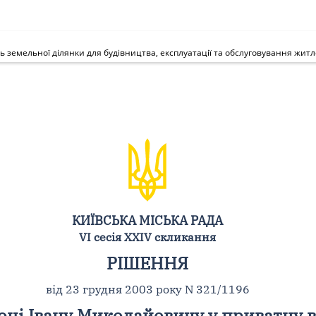
КИЇВСЬКА МІСЬКА РАДА
VI сесія XXIV скликання
РІШЕННЯ
від 23 грудня 2003 року N 321/1196
оці Івану Миколайовичу у приватну в