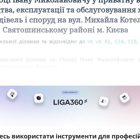
тва, експлуатації та обслуговування
івель і споруд на вул. Михайла Котел
Святошинському районі м. Києва
ельної ділянки та відповідно до
ст. ст. 81
,
116
,
118
емельної ділянки гр. Сороці Івану Миколайовичу д
осподарських будівель
есь використати інструменти для професій