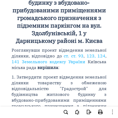
будинку з вбудовано-
прибудованими приміщеннями
громадського призначення з
підземним паркінгом на вул.
Здолбунівській, 1 у
Дарницькому районі м. Києва
Розглянувши проект відведення земельної
ділянки, відповідно до
ст. ст. 93
,
123, 124
,
141 Земельного кодексу України
Київська
міська рада
вирішила
:
1. Затвердити проект відведення земельної
ділянки товариству з обмеженою
відповідальністю "Градострой" для
будівництва житлового будинку з
вбудовано-прибудованими приміщеннями
громадського призначення з підземним
паркінгом на вул. Здолбунівській, 1 у
Дарницькому районі м. Києва.