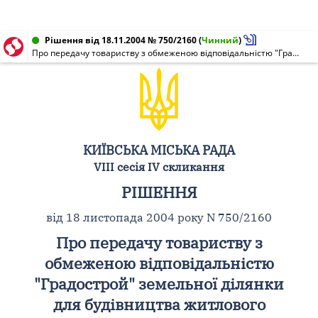
Рішення від 18.11.2004 № 750/2160
(
Чинний
)
Про передачу товариству з обмеженою відповідальністю "Градострой" земельної ділянки для будівництва житлового будинку з вбудовано-прибудованими приміщеннями громадського призначення з підземним паркінгом на вул. Здолбунівській, 1 у Дарницькому районі м. Києва
КИЇВСЬКА МІСЬКА РАДА
VIII сесія IV скликання
РІШЕННЯ
від 18 листопада 2004 року N 750/2160
Про передачу товариству з
обмеженою відповідальністю
"Градострой" земельної ділянки
для будівництва житлового