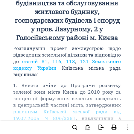
будівництва та обслуговування
житлового будинку,
господарських будівель і споруд
у пров. Лазурному, 2 у
Голосіївському районі м. Києва
Розглянувши проект землеустрою щодо
відведення земельної ділянки та відповідно
до
статей 81
,
116
,
118
,
121 Земельного
кодексу України
Київська міська рада
вирішила
:
1. Внести зміни до Програми розвитку
зеленої зони міста Києва до 2010 року та
концепції формування зелених насаджень
в центральній частині міста, затверджених
рішенням Київської міської ради від
19.07.2005 N 806/3381
, виключивши з
переліку озеленених територій загального
користуванням м. Києва, що відповідають