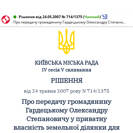
Рішення від 24.05.2007 № 714/1375
(
Чинний
)
Про передачу громадянину Гардецькому Олександру Степановичу у приватну власність земельної ділянки для будівництва та обслуговування житлового будинку, господарських будівель і споруд у пров. Лазурному, 2 у Голосіївському районі м. Києва
КИЇВСЬКА МІСЬКА РАДА
IV сесія V скликання
РІШЕННЯ
від 24 травня 2007 року N 714/1375
Про передачу громадянину
Гардецькому Олександру
Степановичу у приватну
власність земельної ділянки для