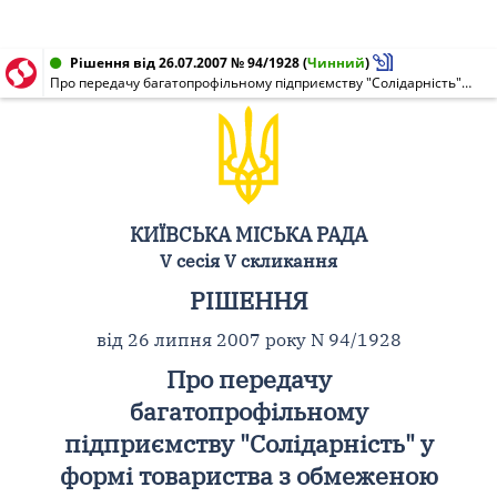
Рішення від 26.07.2007 № 94/1928
(
Чинний
)
Про передачу багатопрофільному підприємству "Солідарність" у формі товариства з обмеженою відповідальністю земельних ділянок для будівництва, експлуатації та обслуговування багатофункціонального ринкового комплексу і благоустрою прилеглих територій на вул. Вербовій, 19 в Оболонському районі м. Києва
КИЇВСЬКА МІСЬКА РАДА
V сесія V скликання
РІШЕННЯ
від 26 липня 2007 року N 94/1928
Про передачу
багатопрофільному
підприємству "Солідарність" у
формі товариства з обмеженою