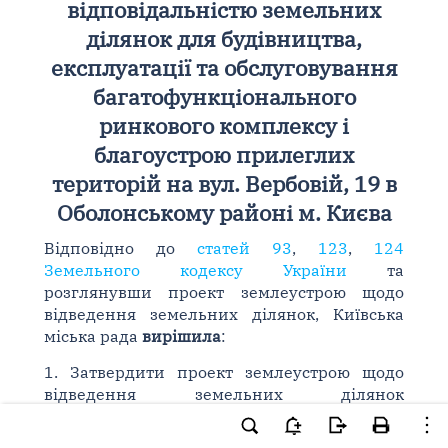
відповідальністю земельних
ділянок для будівництва,
експлуатації та обслуговування
багатофункціонального
ринкового комплексу і
благоустрою прилеглих
територій на вул. Вербовій, 19 в
Оболонському районі м. Києва
Відповідно до
статей 93
,
123
,
124
Земельного кодексу України
та
розглянувши проект землеустрою щодо
відведення земельних ділянок, Київська
міська рада
вирішила
:
1. Затвердити проект землеустрою щодо
відведення земельних ділянок
багатопрофільному підприємству
"Солідарність" у формі товариства з